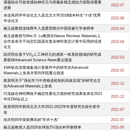
课题组在可校准感知神经元与类脑多模态感知方面取得重要
2022-07
进展
余连风同学毕业论文入选北京大学2018级本科生“十佳”优秀
2022-06
毕业论文
杨玉超教授连续两年入选爱思唯尔中国高被引学者榜单
2022-04
杨玉超教授与Wei D. Lu教授在Nature Reviews Materials上
合作发表关于动态忆阻器在复杂神经形态计算中应用的综述
2022-04
论文
段庆熙在基于VO
人工神经元的感算一体系统领域的研究成
2
2022-03
果获得Advanced Science News重点报道
刘柯钦在深度储备池计算硬件中的研究在Advanced
2022-02
Materials上发表并受到学院重点报道
路英明关于"强化学习中资格迹机制的高效实现"的研究论文
2021-12
在Advanced Materials上发表
闫龙皞在神经网络不确定性量化方面的研究成果发表在2021
2021-12
年IEDM会议上
路英明同学获得北京大学2021-2022学年度研究生校长奖学
2021-07
金
段庆熙同学荣获腾讯杯“学术十杰”
2021-07
杨玉超教授入选2020全球前2%顶尖科学家榜单
2021-05